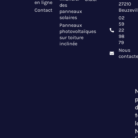
en ligne
27210
des
Contact
Beuzevil
panneaux
solaires
02
59
Panneaux
22
photovoltaïques
98
sur toiture
79
inclinée
Nous
contacte
t
l