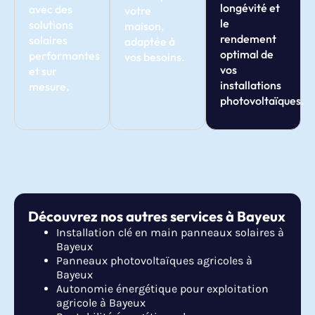
longévité et
avec des
votre
le
solutions
maison,
rendement
solaires
adaptée à
optimal de
performantes
vos besoins.
vos
et sur
installations
mesure.
photovoltaïques.
Découvrez nos autres services à Bayeux
Installation clé en main panneaux solaires à
Bayeux
Panneaux photovoltaïques agricoles à
Bayeux
Autonomie énergétique pour exploitation
agricole à Bayeux