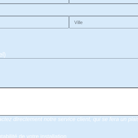
el)
Envoyer
ez directement notre service client, qui se fera un plais
tabilité de votre installation