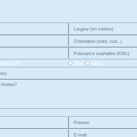
pteur ?
Oui
Non