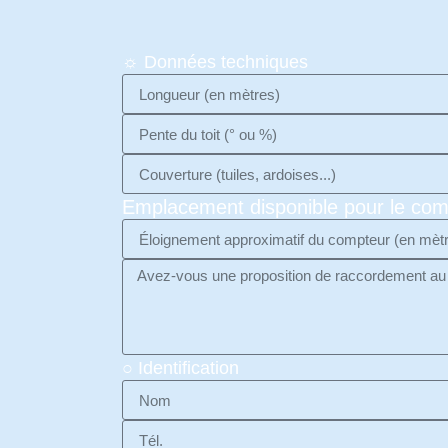
☼ Données techniques
Emplacement disponible pour le com
○ Identification