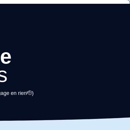
ire mon estimation
ne
s
gage en rien🫡)