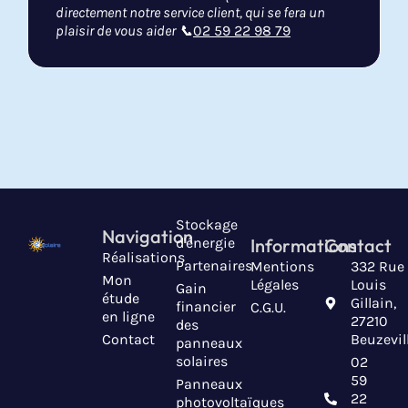
directement notre service client, qui se fera un
plaisir de vous aider 📞
02 59 22 98 79
Stockage
Navigation
d'énergie
Informations
Contact
Réalisations
Partenaires
Mentions
332 Rue
Mon
Légales
Louis
Gain
étude
Gillain,
financier
C.G.U.
en ligne
27210
des
Contact
Beuzevil
panneaux
solaires
02
59
Panneaux
22
photovoltaïques