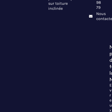
98
sur toiture
79
inclinée
Nous
contacte
t
l
E
v
r
e
u
x