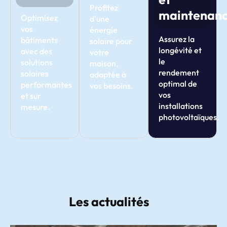
Profitez
maintenan
Optimisez
d'une
vos
énergie
Assurez la
bâtiments
solaire pour
longévité et
avec des
votre
le
solutions
maison,
rendement
solaires
adaptée à
optimal de
performantes
vos besoins.
vos
et sur
installations
mesure.
photovoltaïques.
Les actualités