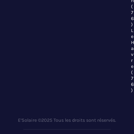
n
(
7
6
)
L
e
a
v
r
e
(
7
6
)
E’Solaire ©2025 Tous les droits sont réservés.