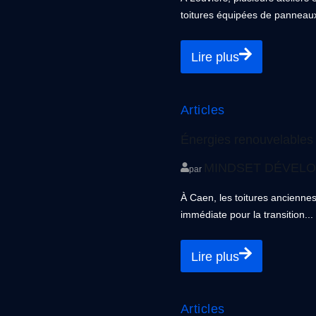
toitures équipées de panneaux. 
Lire plus
Articles
Énergies renouvelables e
MINDSET DÉVEL
par
À Caen, les toitures ancienn
immédiate pour la transition...
Lire plus
Articles