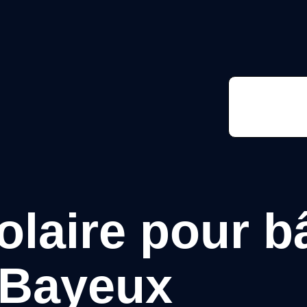
Fa
solaire pour 
à Bayeux