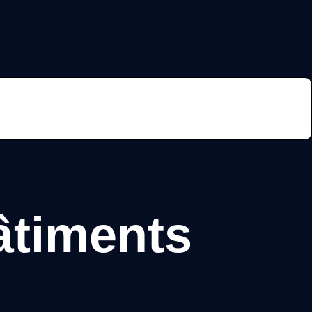
ire mon estimation
bâtiments