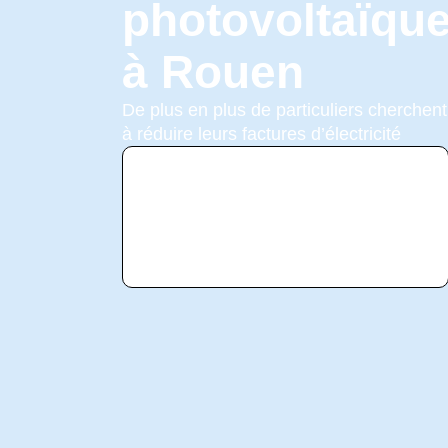
photovoltaïqu
à Rouen
De plus en plus de particuliers cherchent
à réduire leurs factures d’électricité
Voir
l'annonce