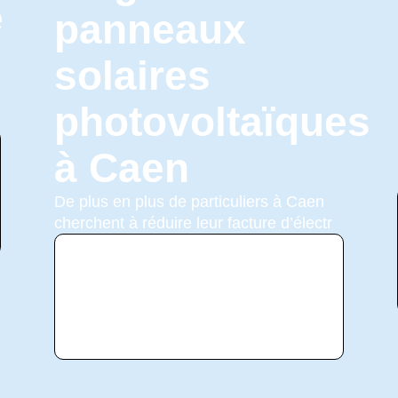
e
panneaux
solaires
photovoltaïques
à Caen
De plus en plus de particuliers à Caen
cherchent à réduire leur facture d’électr
Voir
l'annonce