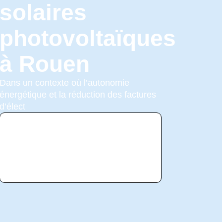
solaires
photovoltaïques
à Rouen
Dans un contexte où l’autonomie
énergétique et la réduction des factures
d’élect
Voir
l'annonce