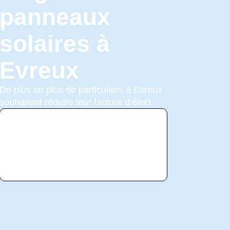
panneaux
solaires à
Evreux
De plus en plus de particuliers à Evreux
souhaitent réduire leur facture d’élect
Voir
l'annonce