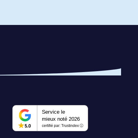
ire mon estimation
Service le
mieux noté 2026
5.0
certifié par: Trustindex