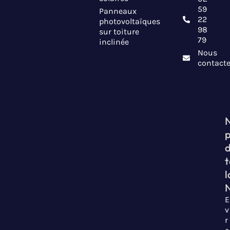
59
Panneaux
22
photovoltaïques
98
sur toiture
79
inclinée
Nous
contacte
t
l
E
v
r