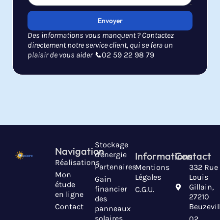
Envoyer
Des informations vous manquent ? Contactez
directement notre service client, qui se fera un
plaisir de vous aider 📞
02 59 22 98 79
Stockage
Navigation
d'énergie
Informations
Contact
Réalisations
Partenaires
Mentions
332 Rue
Mon
Légales
Louis
Gain
étude
Gillain,
financier
C.G.U.
en ligne
27210
des
Contact
Beuzevil
panneaux
solaires
02