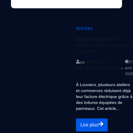
Articles
Autoconsommation
énergie solaire entreprises
à Louviers
MINDSET
27
par
DÉVELOPPEMENT
avril
202
À Louviers, plusieurs ateliers
et commerces réduisent déjà
leur facture électrique grâce à
des toitures équipées de
panneaux. Cet article,...
Lire plus