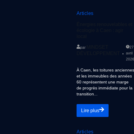
Articles
Énergies renouvelables et
écologie à Caen : agir
local
MINDSET
27
par
DÉVELOPPEMENT
avril
202
À Caen, les toitures ancienne
et les immeubles des années
60 représentent une marge
de progrès immédiate pour la
transition...
Lire plus
Articles