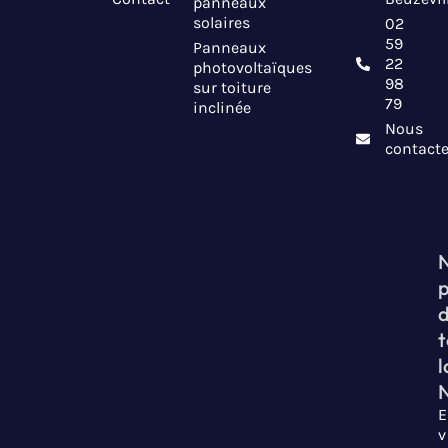
panneaux
solaires
02
59
Panneaux
22
photovoltaïques
98
sur toiture
79
inclinée
Nous
contacte
t
l
E
v