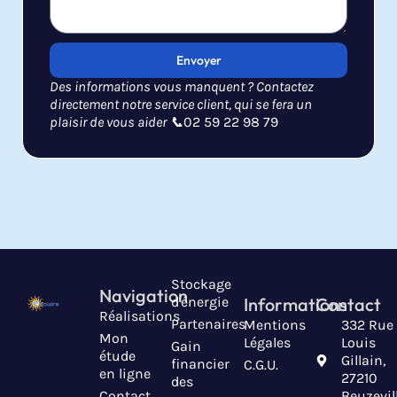
Envoyer
Des informations vous manquent ? Contactez
directement notre service client, qui se fera un
plaisir de vous aider 📞
02 59 22 98 79
Stockage
Navigation
d'énergie
Informations
Contact
Réalisations
Partenaires
Mentions
332 Rue
Mon
Légales
Louis
Gain
étude
Gillain,
financier
C.G.U.
en ligne
27210
des
Contact
Beuzevil