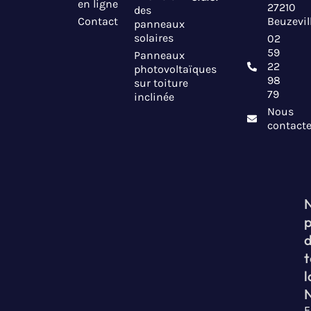
en ligne
27210
des
Contact
Beuzevil
panneaux
solaires
02
59
Panneaux
22
photovoltaïques
98
sur toiture
79
inclinée
Nous
contacte
t
l
E