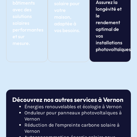
Assurez la
bâtiments
solaire pour
longévité et
avec des
votre
le
solutions
maison,
rendement
solaires
adaptée à
optimal de
performantes
vos besoins.
vos
et sur
installations
mesure.
photovoltaïques.
Découvrez nos autres services à Vernon
Énergies renouvelables et écologie à Vernon
Onduleur pour panneaux photovoltaïques à
Vernon
Réduction de l’empreinte carbone solaire à
Vernon