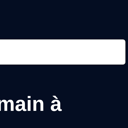
ire mon estimation
 main à