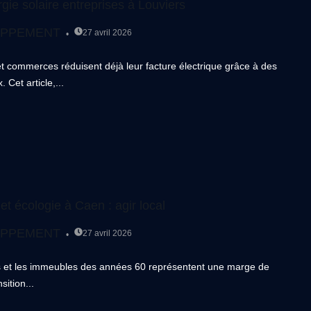
e solaire entreprises à Louviers
OPPEMENT
27 avril 2026
 et commerces réduisent déjà leur facture électrique grâce à des
Cet article,...
t écologie à Caen : agir local
OPPEMENT
27 avril 2026
es et les immeubles des années 60 représentent une marge de
ition...