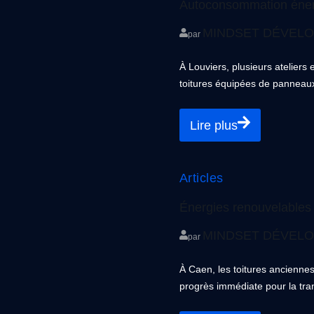
Autoconsommation énergi
MINDSET DÉVEL
par
À Louviers, plusieurs ateliers
toitures équipées de panneaux. 
Lire plus
Articles
Énergies renouvelables e
MINDSET DÉVEL
par
À Caen, les toitures ancienn
progrès immédiate pour la trans