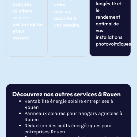
longévité et
avec des
votre
le
solutions
maison,
rendement
solaires
adaptée à
optimal de
performantes
vos besoins.
vos
et sur
installations
mesure.
photovoltaïques.
Découvrez nos autres services à Rouen
Rentabilité énergie solaire entreprises à
Rouen
Panneaux solaires pour hangars agricoles à
Rouen
Réduction des coûts énergétiques pour
entreprises Rouen