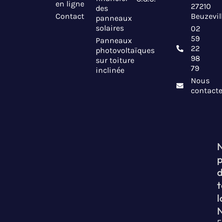
en ligne
27210
des
Contact
Beuzevil
panneaux
solaires
02
59
Panneaux
22
photovoltaïques
98
sur toiture
79
inclinée
Nous
contacte
t
l