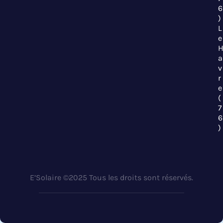
6
)
L
e
a
v
r
e
(
7
6
)
E’Solaire ©2025 Tous les droits sont réservés.