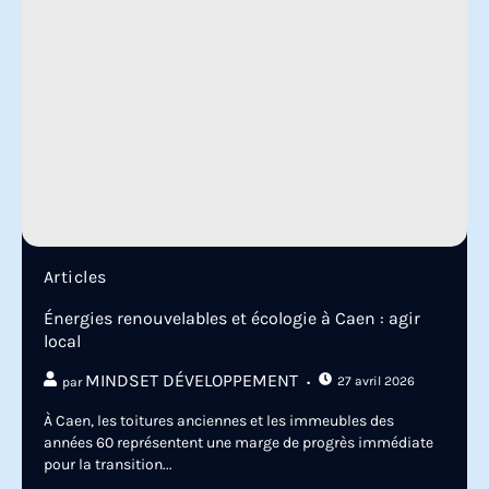
Articles
Énergies renouvelables et écologie à Caen : agir
local
MINDSET DÉVELOPPEMENT
27 avril 2026
par
À Caen, les toitures anciennes et les immeubles des
années 60 représentent une marge de progrès immédiate
pour la transition...