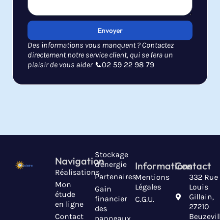
Envoyer
Des informations vous manquent ? Contactez
directement notre service client, qui se fera un
plaisir de vous aider 📞
02 59 22 98 79
Stockage
Navigation
d'énergie
Informations
Contact
Réalisations
Partenaires
Mentions
332 Rue
Mon
Légales
Louis
Gain
étude
Gillain,
financier
C.G.U.
en ligne
27210
des
Contact
Beuzevil
panneaux