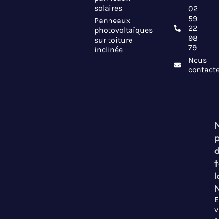
solaires
02
59
Panneaux
22
photovoltaïques
98
sur toiture
79
inclinée
Nous
contacte
t
l
E
v