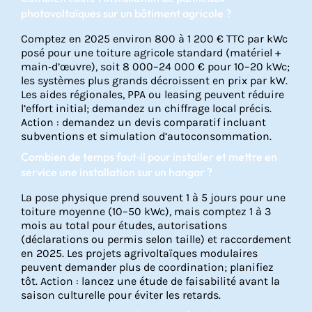
photovoltaïques sur un bâtiment agricole ?
Comptez en 2025 environ 800 à 1 200 € TTC par kWc
posé pour une toiture agricole standard (matériel +
main‑d’œuvre), soit 8 000–24 000 € pour 10–20 kWc;
les systèmes plus grands décroissent en prix par kW.
Les aides régionales, PPA ou leasing peuvent réduire
l’effort initial; demandez un chiffrage local précis.
Action : demandez un devis comparatif incluant
subventions et simulation d’autoconsommation.
Combien de temps faut‑il pour installer et mettre en
service une installation sur un hangar ?
La pose physique prend souvent 1 à 5 jours pour une
toiture moyenne (10–50 kWc), mais comptez 1 à 3
mois au total pour études, autorisations
(déclarations ou permis selon taille) et raccordement
en 2025. Les projets agrivoltaïques modulaires
peuvent demander plus de coordination; planifiez
tôt. Action : lancez une étude de faisabilité avant la
saison culturelle pour éviter les retards.