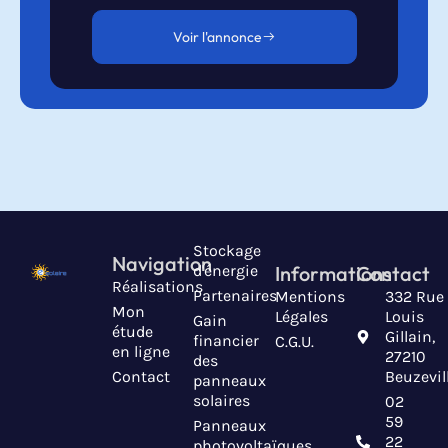
Voir l'annonce
Stockage
Navigation
d'énergie
Informations
Contact
Réalisations
Partenaires
Mentions
332 Rue
Mon
Légales
Louis
Gain
étude
Gillain,
financier
C.G.U.
en ligne
27210
des
Contact
Beuzevil
panneaux
solaires
02
59
Panneaux
22
photovoltaïques