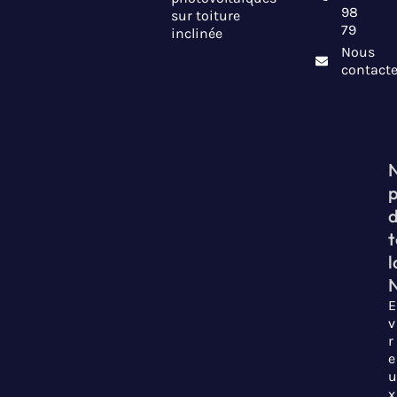
98
sur toiture
79
inclinée
Nous
contacte
t
l
E
v
r
e
u
x