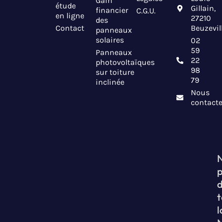
Gain
étude
Gillain,
financier
C.G.U.
en ligne
27210
des
Contact
Beuzevil
panneaux
solaires
02
59
Panneaux
22
photovoltaïques
98
sur toiture
79
inclinée
Nous
contacte
t
l