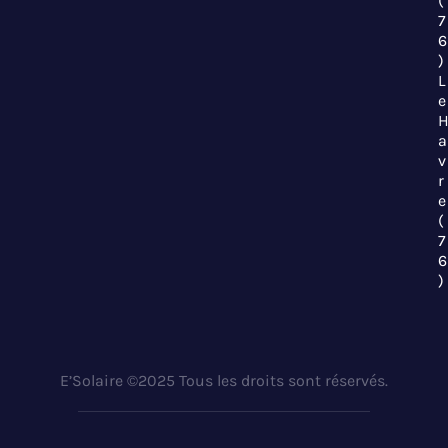
(
7
6
)
L
e
a
v
r
e
(
7
6
)
E’Solaire ©2025 Tous les droits sont réservés.