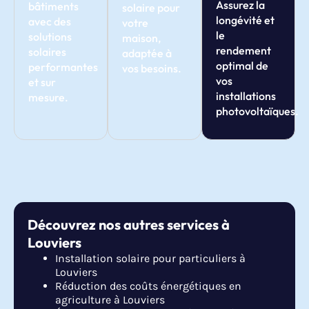
Assurez la
bâtiments
solaire pour
longévité et
avec des
votre
le
solutions
maison,
rendement
solaires
adaptée à
optimal de
performantes
vos besoins.
vos
et sur
installations
mesure.
photovoltaïques.
Découvrez nos autres services à
Louviers
Installation solaire pour particuliers à
Louviers
Réduction des coûts énergétiques en
agriculture à Louviers