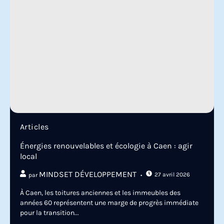
Articles
Énergies renouvelables et écologie à Caen : agir
local
MINDSET DÉVELOPPEMENT
27 avril 2026
par
À Caen, les toitures anciennes et les immeubles des
années 60 représentent une marge de progrès immédiate
pour la transition...