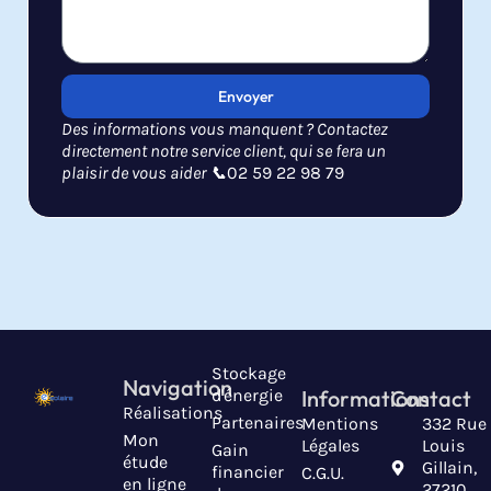
Envoyer
Des informations vous manquent ? Contactez
directement notre service client, qui se fera un
plaisir de vous aider 📞
02 59 22 98 79
Stockage
Navigation
d'énergie
Informations
Contact
Réalisations
Partenaires
Mentions
332 Rue
Mon
Légales
Louis
Gain
étude
Gillain,
financier
C.G.U.
en ligne
27210