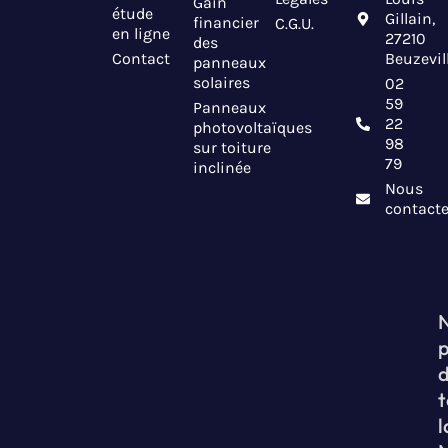
Gain
étude
Gillain,
financier
C.G.U.
en ligne
27210
des
Contact
Beuzevil
panneaux
solaires
02
59
Panneaux
22
photovoltaïques
98
sur toiture
79
inclinée
Nous
contacte
t
l