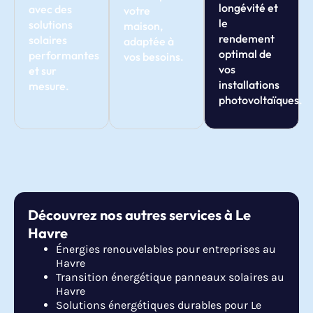
longévité et
avec des
votre
le
solutions
maison,
rendement
solaires
adaptée à
optimal de
performantes
vos besoins.
vos
et sur
installations
mesure.
photovoltaïques.
Découvrez nos autres services à Le
Havre
Énergies renouvelables pour entreprises au
Havre
Transition énergétique panneaux solaires au
Havre
Solutions énergétiques durables pour Le