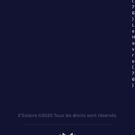
(
7
6
)
L
e
a
v
r
e
(
7
6
)
E’Solaire ©2025 Tous les droits sont réservés.