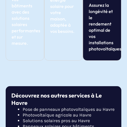
énergie
Assurez la
bâtiments
solaire pour
longévité et
avec des
votre
le
solutions
maison,
rendement
solaires
adaptée à
optimal de
performantes
vos besoins.
vos
et sur
installations
mesure.
photovoltaïques.
Découvrez nos autres services à Le
Havre
Pose de panneaux photovoltaïques au Havre
Photovoltaïque agricole au Havre
Solutions solaires pros au Havre
Panneaux solaires pour bâtiments