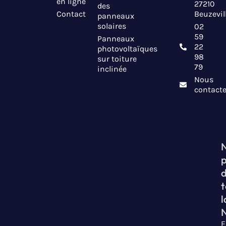
en ligne
27210
des
Contact
Beuzevil
panneaux
solaires
02
59
Panneaux
22
photovoltaïques
98
sur toiture
79
inclinée
Nous
contacte
t
l
E