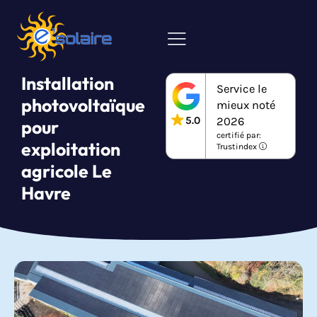
Installation
Service le
photovoltaïque
mieux noté
5.0
2026
pour
certifié par:
exploitation
Trustindex
agricole Le
Havre