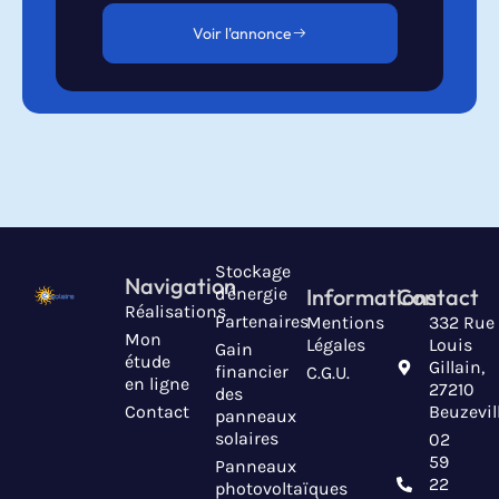
Voir l'annonce
Stockage
Navigation
d'énergie
Informations
Contact
Réalisations
Partenaires
Mentions
332 Rue
Mon
Légales
Louis
Gain
étude
Gillain,
financier
C.G.U.
en ligne
27210
des
Contact
Beuzevil
panneaux
solaires
02
59
Panneaux
22
photovoltaïques