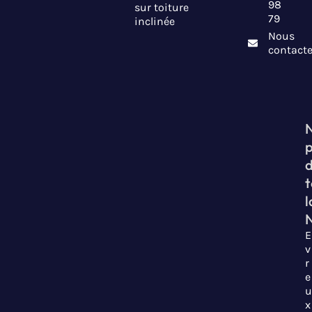
98
sur toiture
79
inclinée
Nous
contacte
t
l
E
v
r
e
u
x