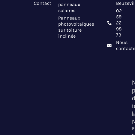
Contact
Beuzevil
panneaux
solaires
02
59
Panneaux
22
photovoltaïques
98
sur toiture
79
inclinée
Nous
contacte
N
t
l
E
v