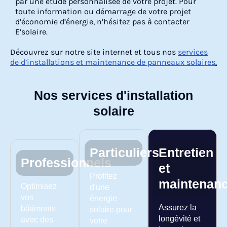
par une étude personnalisée de votre projet. Pour
toute information ou démarrage de votre projet
d’économie d’énergie, n’hésitez pas à contacter
E’solaire.
Découvrez sur notre site internet et tous nos
services
de d’installations et maintenance de panneaux solaires
.
Nos services d'installation
solaire
Particuliers
Entretien
Professionnels
et
Profitez
maintenan
Optimisez
d'une
vos
énergie
Assurez la
bâtiments
solaire pour
longévité et
avec des
votre