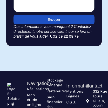
Envoyer
Des informations vous manquent ? Contactez
directement notre service client, qui se fera un
02 59 22 98 79
plaisir de vous aider 📞
Stockage
Navigation
d'énergie
Informations
Contact
Réalisations
Partenaires
Mentions
332 Rue
Mon
Légales
Louis
Gain
étude
Gillain,
financier
C.G.U.
en ligne
27210
des