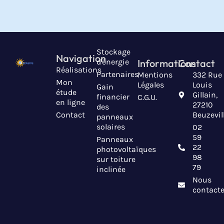
Stockage
Navigation
d'énergie
Informations
Contact
Réalisations
Partenaires
Mentions
332 Rue
Mon
Légales
Louis
Gain
étude
Gillain,
financier
C.G.U.
en ligne
27210
des
Contact
Beuzevil
panneaux
solaires
02
59
Panneaux
22
photovoltaïques
98
sur toiture
79
inclinée
Nous
contacte